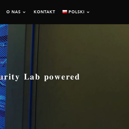
O NAS
KONTAKT
POLSKI
𝐭𝐲 𝐋𝐚𝐛 𝐩𝐨𝐰𝐞𝐫𝐞𝐝