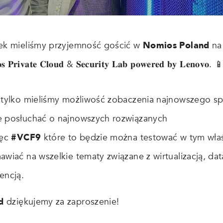
ek mieliśmy przyjemność gościć w
Nomios Poland
na
𝐫𝐢𝐯𝐚𝐭𝐞 𝐂𝐥𝐨𝐮𝐝 & 𝐒𝐞𝐜𝐮𝐫𝐢𝐭𝐲 𝐋𝐚𝐛 𝐩𝐨𝐰𝐞𝐫𝐞𝐝 𝐛𝐲 𝐋𝐞𝐧𝐨𝐯𝐨. 
 tylko mieliśmy możliwość zobaczenia najnowszego s
e posłuchać o najnowszych rozwiązanych
ęc
#VCF9
które to będzie można testować w tym właś
awiać na wszelkie tematy związane z wirtualizacją, da
encją.
d
dziękujemy za zaproszenie!