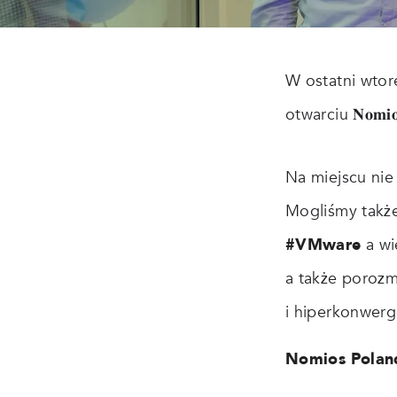
W ostatni wtor
otwarciu 𝐍𝐨𝐦𝐢𝐨𝐬 𝐏
Na miejscu nie
Mogliśmy takż
#VMware
a wi
a także porozm
i hiperkonwerg
Nomios Polan