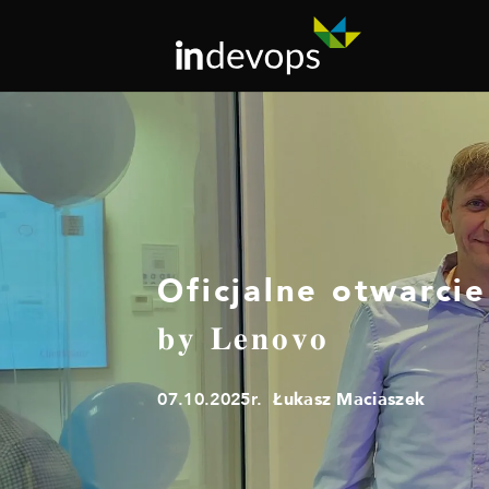
Oficjalne otwarcie 𝐍𝐨𝐦𝐢
𝐛𝐲 𝐋𝐞𝐧𝐨𝐯𝐨
07.10.2025r.
Łukasz Maciaszek