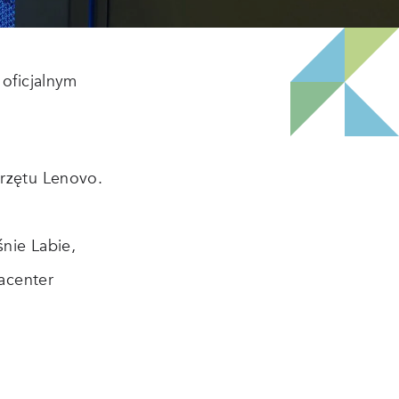
 oficjalnym

przętu Lenovo.
nie Labie,
tacenter