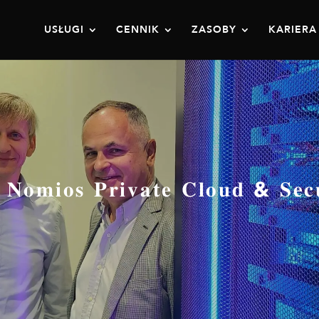
USŁUGI
CENNIK
ZASOBY
KARIERA
𝐬 𝐏𝐫𝐢𝐯𝐚𝐭𝐞 𝐂𝐥𝐨𝐮𝐝 & 𝐒𝐞𝐜𝐮𝐫