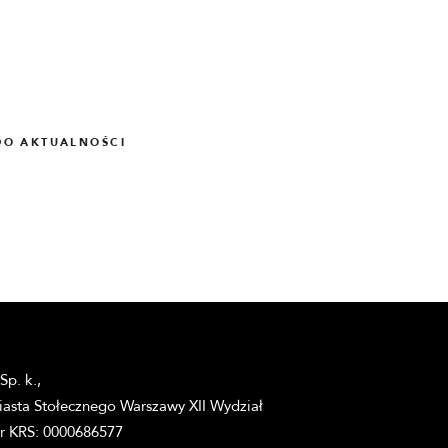
DO AKTUALNOŚCI
Sp. k.,
asta Stołecznego Warszawy XII Wydział
r KRS: 0000686577