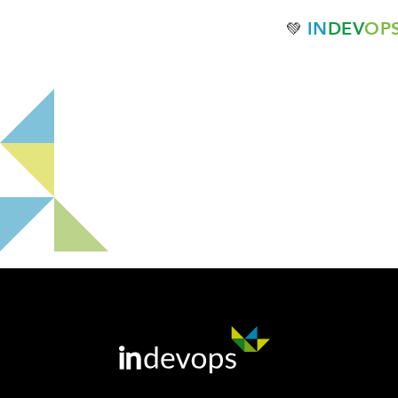
IN
DEV
OP
💚