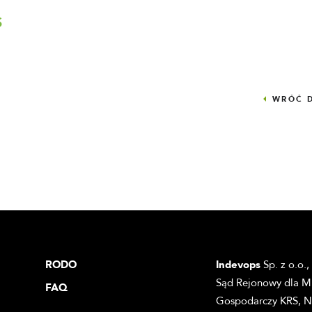
S
WRÓĆ 
RODO
Indevops
Sp. z o.o., 
Sąd Rejonowy dla Mi
FAQ
Gospodarczy KRS, N