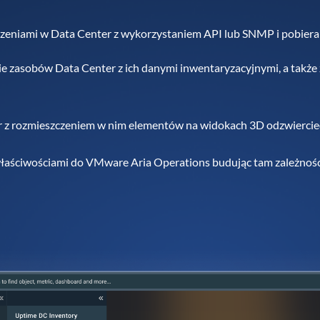
dzeniami w Data Center z wykorzystaniem API lub SNMP i pobiera 
 zasobów Data Center z ich danymi inwentaryzacyjnymi, a także 
r z rozmieszczeniem w nim elementów na widokach 3D odzwiercied
właściwościami do VMware Aria Operations budując tam zależnoś