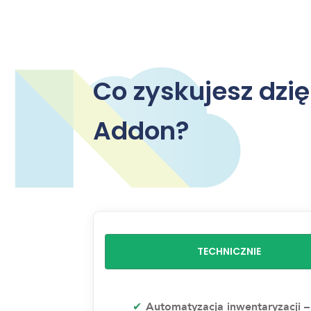
Co zyskujesz dzi
Addon?
TECHNICZNIE
✔
Automatyzacja inwentaryzacji –