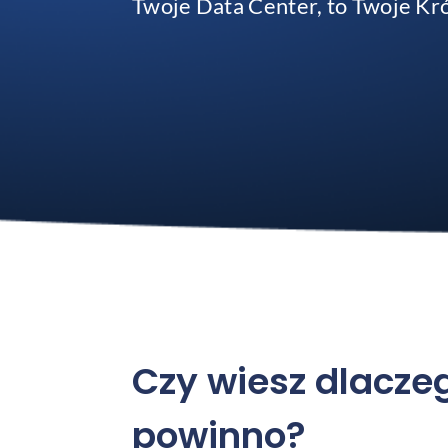
Twoje Data Center, to Twoje Kró
Czy wiesz dlaczeg
powinno?