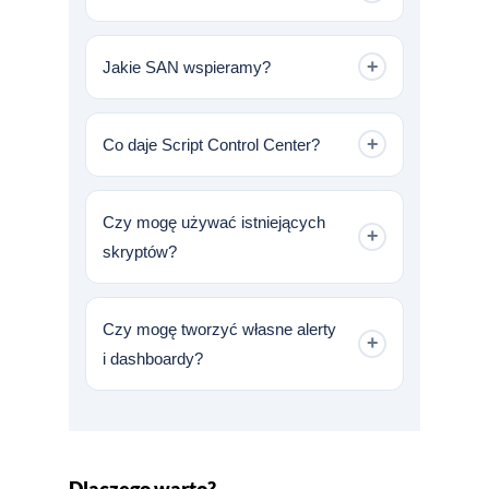
(SAN, custom systemy, skrypty).
Pokazuje zależności SAN ↔ ESXi ↔
storage — dzięki temu szybciej
+
Jakie SAN wspieramy?
znajdujesz źródło problemu.
Brocade (także IBM, HPE, Lenovo).
+
Co daje Script Control Center?
Pozwala monitorować wszystko,
co możesz sprawdzić skryptem
Czy mogę używać istniejących
+
(Nagios, Prometheus, Bash, Python,
skryptów?
PowerShell) — bez budowania
integracji.
Tak — bez migracji i przepisywania.
Czy mogę tworzyć własne alerty
+
i dashboardy?
Tak — metryki są dynamiczne
i w pełni konfigurowalne.
Dlaczego warto?