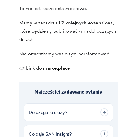
To nie jest nasze ostatnie słowo.
Mamy w zanadrzu
12 kolejnych extensions
,
które będziemy publikować w nadchodzących
dniach.
Nie omieszkamy was o tym poinformować.
👉 Link do
marketplace
Najczęściej zadawane pytania
+
Do czego to służy?
Rozszerzenia uzupełniają VCF
Operations o brakującą widoczność
+
Co daje SAN Insight?