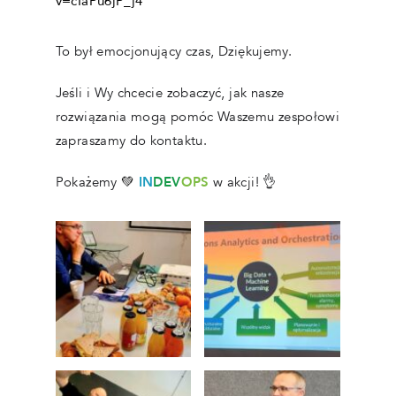
v=cIaPu6jP_j4
To był emocjonujący czas, Dziękujemy.
Jeśli i Wy chcecie zobaczyć, jak nasze
rozwiązania mogą pomóc Waszemu zespołowi
zapraszamy do kontaktu.
Pokażemy
💚
IN
DEV
OPS
w akcji! 👌